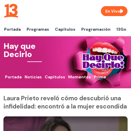
En Vivo
Portada
Programas
Capítulos
Programación
13Go
Hay que
Decirlo
Portada
Noticias
Capítulos
Momentos
Prime
Laura Prieto reveló cómo descubrió una
infidelidad: encontró a la mujer escondida