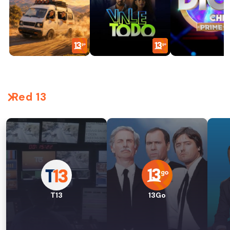
Red 13
T13
13Go