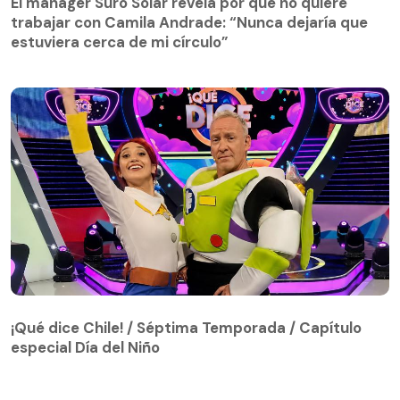
El mánager Suro Solar revela por qué no quiere
trabajar con Camila Andrade: “Nunca dejaría que
estuviera cerca de mi círculo”
¡Qué dice Chile! / Séptima Temporada / Capítulo
especial Día del Niño
¡Qué dice Chile! / Séptima Temporada / Capítulo
especial Día del Niño