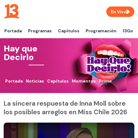
En Vivo
Portada
Programas
Capítulos
Programación
13Go
Hay que
Decirlo
Portada
Noticias
Capítulos
Momentos
Prime
La sincera respuesta de Inna Moll sobre
los posibles arreglos en Miss Chile 2026