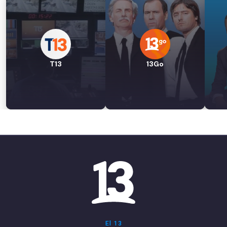
T13
13Go
El 13