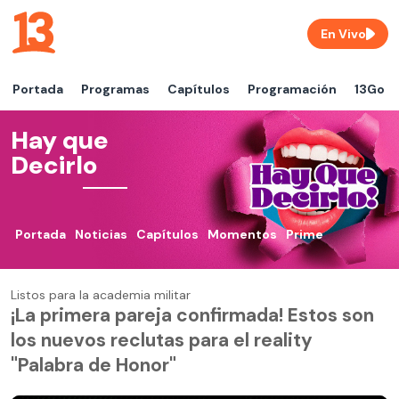
En Vivo
Portada
Programas
Capítulos
Programación
13Go
Hay que
Decirlo
Portada
Noticias
Capítulos
Momentos
Prime
Listos para la academia militar
¡La primera pareja confirmada! Estos son
los nuevos reclutas para el reality
"Palabra de Honor"