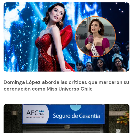
Dominga López aborda las críticas que marcaron su
coronación como Miss Universo Chile
Dominga López aborda las críticas que marcaron su
coronación como Miss Universo Chile