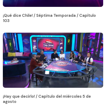
¡Qué dice Chile! / Séptima Temporada / Capítulo
103
¡Qué dice Chile! / Séptima Temporada / Capítulo
103
¡Hay que decirlo! / Capítulo del miércoles 5 de
agosto
¡Hay que decirlo! / Capítulo del miércoles 5 de
agosto