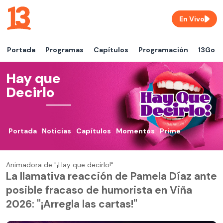
En Vivo
Portada
Programas
Capítulos
Programación
13Go
Hay que
Decirlo
Portada
Noticias
Capítulos
Momentos
Prime
Animadora de "¡Hay que decirlo!"
La llamativa reacción de Pamela Díaz ante
posible fracaso de humorista en Viña
2026: "¡Arregla las cartas!"