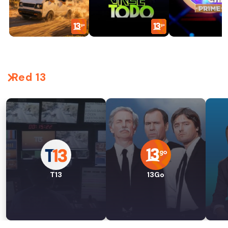
Red 13
T13
13Go