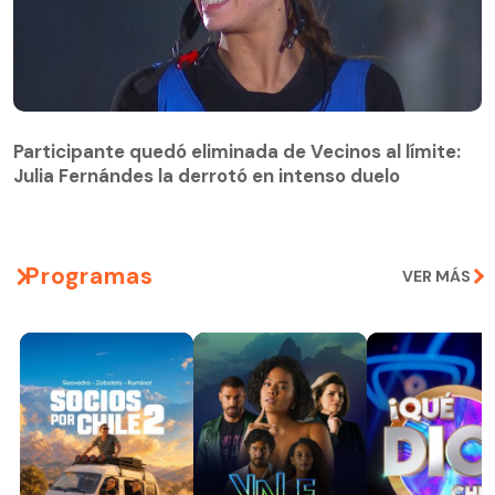
Participante quedó eliminada de Vecinos al límite:
Julia Fernándes la derrotó en intenso duelo
Participante quedó eliminada de Vecinos al límite:
Julia Fernándes la derrotó en intenso duelo
Programas
VER MÁS