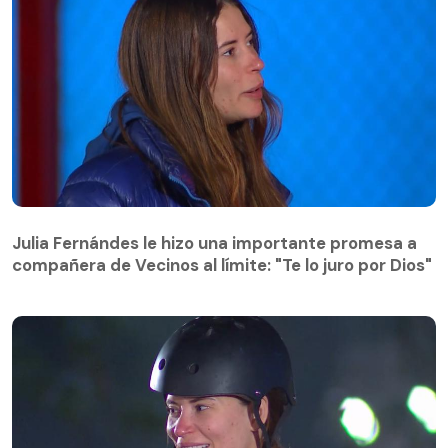
Julia Fernándes le hizo una importante promesa a
compañera de Vecinos al límite: "Te lo juro por Dios"
Julia Fernándes le hizo una importante promesa a
compañera de Vecinos al límite: "Te lo juro por Dios"