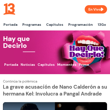
En Vivo
Portada
Programas
Capítulos
Programación
13Go
Hay que
Decirlo
Portada
Noticias
Capítulos
Momentos
Prime
Continúa la polémica
La grave acusación de Nano Calderón a su
hermana Kel: Involucra a Pangal Andrade