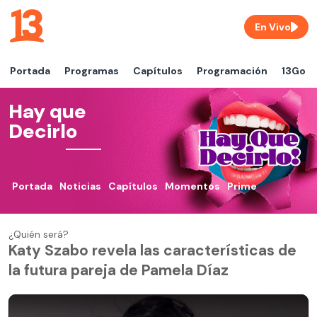
En Vivo
Portada
Programas
Capítulos
Programación
13Go
Hay que
Decirlo
Portada
Noticias
Capítulos
Momentos
Prime
¿Quién será?
Katy Szabo revela las características de
la futura pareja de Pamela Díaz