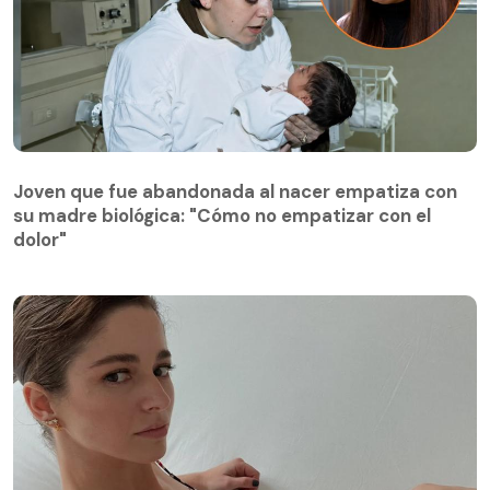
Joven que fue abandonada al nacer empatiza con
su madre biológica: "Cómo no empatizar con el
Joven que fue abandonada al nacer empatiza con
dolor"
su madre biológica: "Cómo no empatizar con el
dolor"