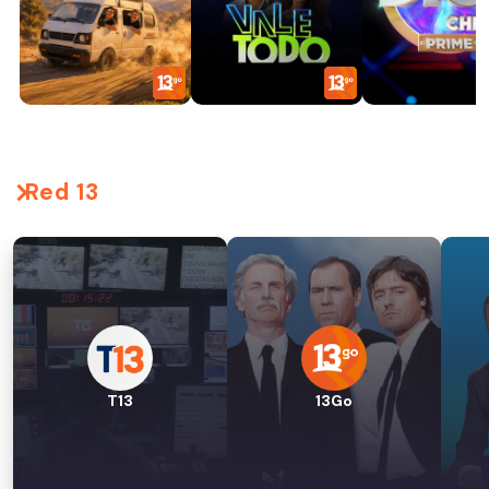
Red 13
T13
13Go