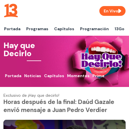
En Vivo
Portada
Programas
Capítulos
Programación
13Go
Hay que
Decirlo
Portada
Noticias
Capítulos
Momentos
Prime
Exclusivo de ¡Hay que decirlo!
Horas después de la final: Daúd Gazale
envió mensaje a Juan Pedro Verdier