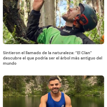
Sintieron el llamado de la naturaleza: “El Clan”
descubre el que podría ser el árbol más antiguo del
Sintieron el llamado de la naturaleza: “El Clan”
mundo
descubre el que podría ser el árbol más antiguo del
mundo