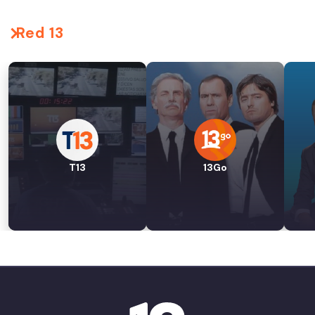
Red 13
T13
13Go