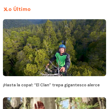
Lo Último
¡Hasta la copa!: “El Clan” trepa gigantesco alerce
¡Hasta la copa!: “El Clan” trepa gigantesco alerce