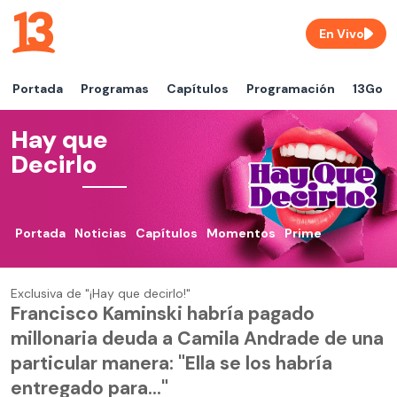
En Vivo
Portada
Programas
Capítulos
Programación
13Go
Hay que
Decirlo
Portada
Noticias
Capítulos
Momentos
Prime
Exclusiva de "¡Hay que decirlo!"
Francisco Kaminski habría pagado
millonaria deuda a Camila Andrade de una
particular manera: "Ella se los habría
entregado para..."