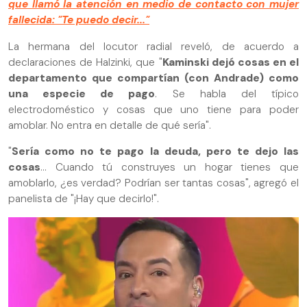
que llamó la atención en medio de contacto con mujer
fallecida: "Te puedo decir..."
La hermana del locutor radial reveló, de acuerdo a
declaraciones de Halzinki, que "
Kaminski dejó cosas en el
departamento que compartían (con Andrade) como
una especie de pago
. Se habla del típico
electrodoméstico y cosas que uno tiene para poder
amoblar. No entra en detalle de qué sería".
"
Sería como no te pago la deuda, pero te dejo las
cosas
... Cuando tú construyes un hogar tienes que
amoblarlo, ¿es verdad? Podrían ser tantas cosas", agregó el
panelista de "¡Hay que decirlo!".