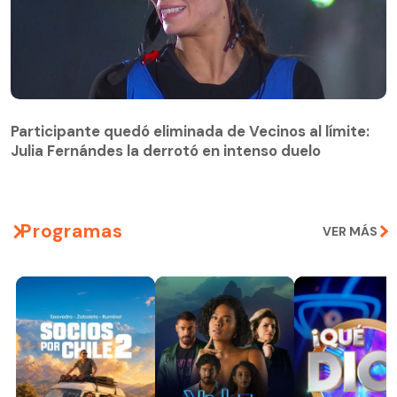
Participante quedó eliminada de Vecinos al límite:
Julia Fernándes la derrotó en intenso duelo
Participante quedó eliminada de Vecinos al límite:
Julia Fernándes la derrotó en intenso duelo
Programas
VER MÁS