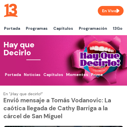
En Vivo
Portada
Programas
Capítulos
Programación
13Go
Hay que
Decirlo
Portada
Noticias
Capítulos
Momentos
Prime
En "¡Hay que decirlo!"
Envió mensaje a Tomás Vodanovic: La
caótica llegada de Cathy Barriga a la
cárcel de San Miguel