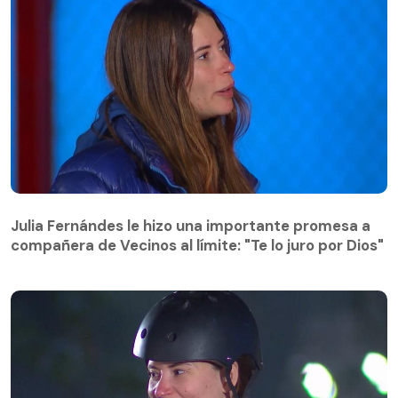
Julia Fernándes le hizo una importante promesa a
compañera de Vecinos al límite: "Te lo juro por Dios"
Julia Fernándes le hizo una importante promesa a
compañera de Vecinos al límite: "Te lo juro por Dios"