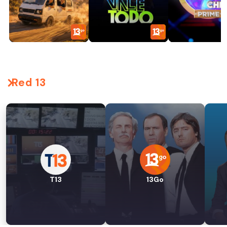
Red 13
T13
13Go