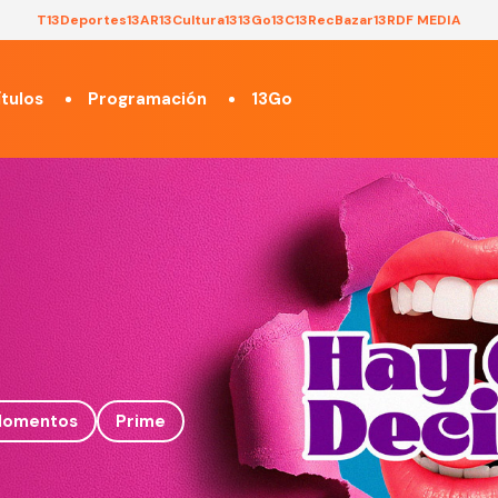
T13
Deportes13
AR13
Cultura13
13Go
13C
13Rec
Bazar13
RDF MEDIA
tulos
Programación
13Go
omentos
Prime