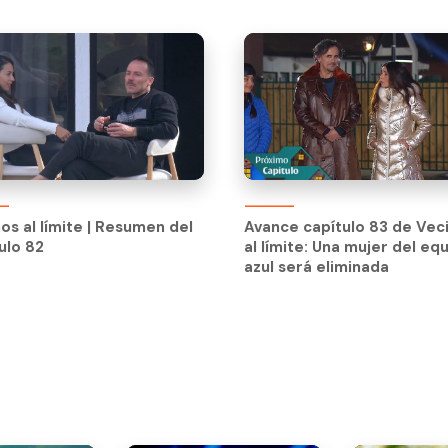
os al límite | Resumen del
Avance capítulo 83 de Vec
ulo 82
al límite: Una mujer del eq
os al límite | Resumen del
Avance capítulo 83 de Vec
azul será eliminada
ulo 82
al límite: Una mujer del eq
azul será eliminada