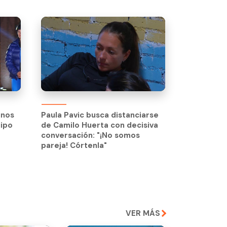
inos
Paula Pavic busca distanciarse
uipo
de Camilo Huerta con decisiva
inos
Paula Pavic busca distanciarse
conversación: "¡No somos
uipo
de Camilo Huerta con decisiva
pareja! Córtenla"
conversación: "¡No somos
pareja! Córtenla"
VER MÁS