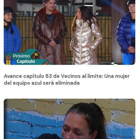
Avance capítulo 83 de Vecinos al límite: Una mujer
del equipo azul será eliminada
Avance capítulo 83 de Vecinos al límite: Una mujer
del equipo azul será eliminada