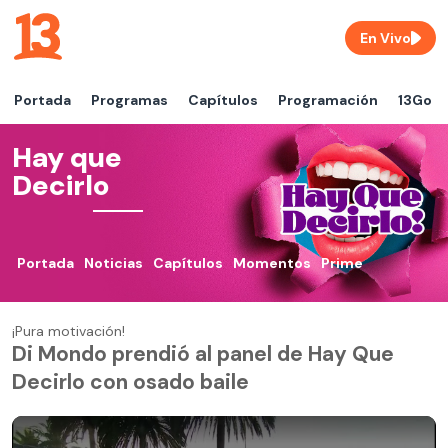
En Vivo
Portada
Programas
Capítulos
Programación
13Go
Hay que
Decirlo
Portada
Noticias
Capítulos
Momentos
Prime
¡Pura motivación!
Di Mondo prendió al panel de Hay Que
Decirlo con osado baile