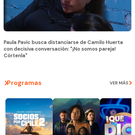
Paula Pavic busca distanciarse de Camilo Huerta
con decisiva conversación: "¡No somos pareja!
Paula Pavic busca distanciarse de Camilo Huerta
Córtenla"
con decisiva conversación: "¡No somos pareja!
Córtenla"
Programas
VER MÁS