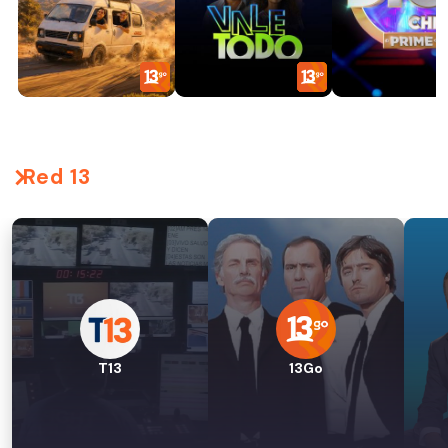
Red 13
T13
13Go