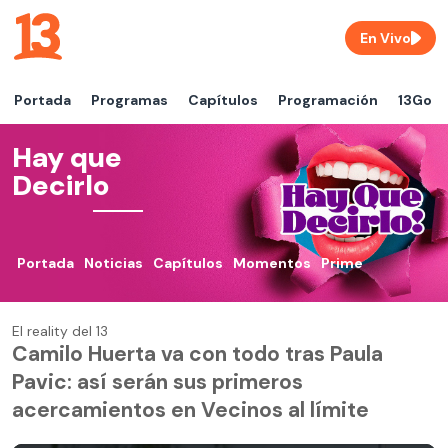
En Vivo
Portada
Programas
Capítulos
Programación
13Go
Hay que
Decirlo
Portada
Noticias
Capítulos
Momentos
Prime
El reality del 13
Camilo Huerta va con todo tras Paula
Pavic: así serán sus primeros
acercamientos en Vecinos al límite