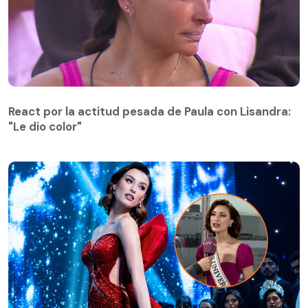
React por la actitud pesada de Paula con Lisandra:
"Le dio color"
React por la actitud pesada de Paula con Lisandra:
"Le dio color"