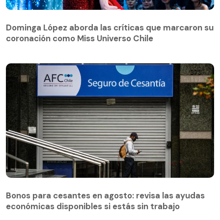
Dominga López aborda las críticas que marcaron su
coronación como Miss Universo Chile
Dominga López aborda las críticas que marcaron su
coronación como Miss Universo Chile
Bonos para cesantes en agosto: revisa las ayudas
económicas disponibles si estás sin trabajo