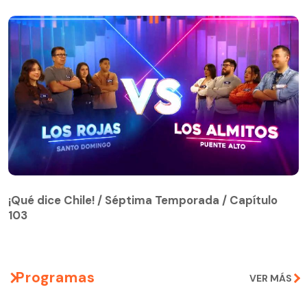
¡Qué dice Chile! / Séptima Temporada / Capítulo
103
¡Qué dice Chile! / Séptima Temporada / Capítulo
103
Programas
VER MÁS