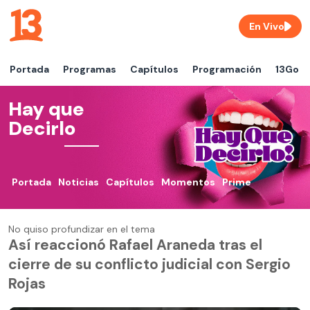
En Vivo
Portada
Programas
Capítulos
Programación
13Go
Hay que
Decirlo
Portada
Noticias
Capítulos
Momentos
Prime
No quiso profundizar en el tema
Así reaccionó Rafael Araneda tras el
cierre de su conflicto judicial con Sergio
Rojas