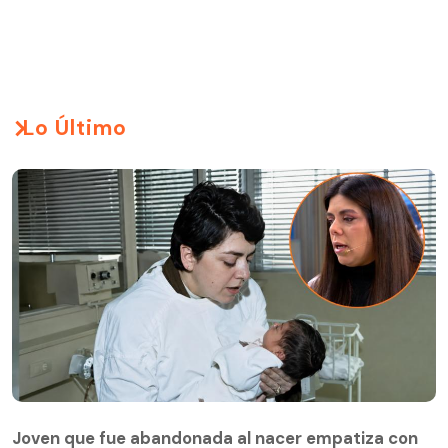
Lo Último
Joven que fue abandonada al nacer empatiza con
su madre biológica: "Cómo no empatizar con el
Joven que fue abandonada al nacer empatiza con