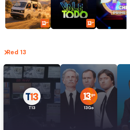
Red 13
T13
13Go