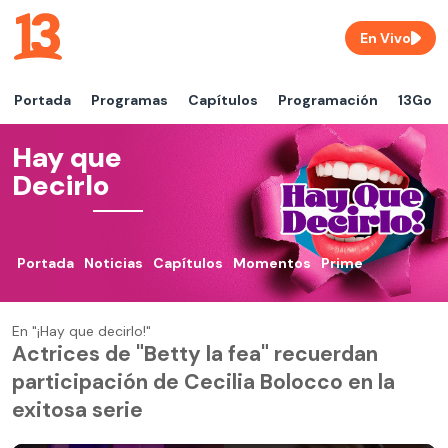
En Vivo
Portada
Programas
Capítulos
Programación
13Go
Hay que
Decirlo
Portada
Noticias
Capítulos
Momentos
Prime
En "¡Hay que decirlo!"
Actrices de "Betty la fea" recuerdan
participación de Cecilia Bolocco en la
exitosa serie