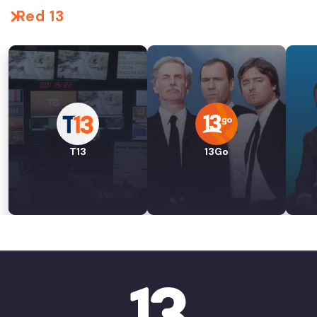
Red 13
T13
13Go