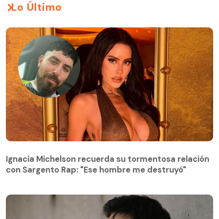
Lo Último
Ignacia Michelson recuerda su tormentosa relación
con Sargento Rap: "Ese hombre me destruyó"
Ignacia Michelson recuerda su tormentosa relación
con Sargento Rap: "Ese hombre me destruyó"