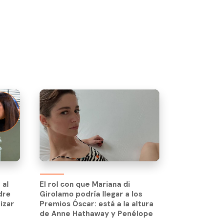
 al
dre
 al
El rol con que Mariana di
izar
dre
Girolamo podría llegar a los
izar
Premios Óscar: está a la altura
de Anne Hathaway y Penélope