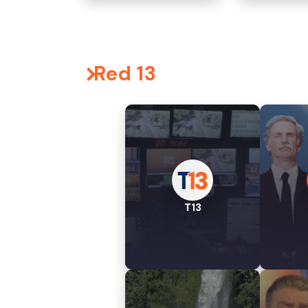
Red 13
T13