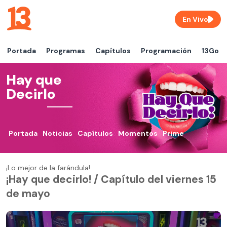
En Vivo
Portada
Programas
Capítulos
Programación
13Go
Hay que
Decirlo
Portada
Noticias
Capítulos
Momentos
Prime
¡Lo mejor de la farándula!
¡Hay que decirlo! / Capítulo del viernes 15
de mayo