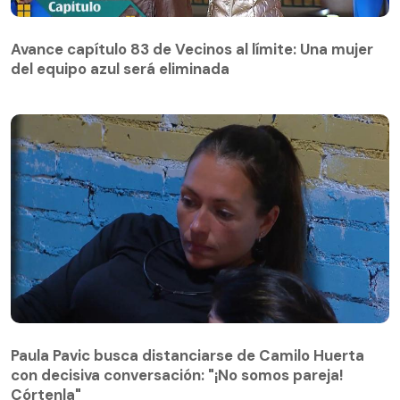
Avance capítulo 83 de Vecinos al límite: Una mujer
del equipo azul será eliminada
Avance capítulo 83 de Vecinos al límite: Una mujer
del equipo azul será eliminada
Paula Pavic busca distanciarse de Camilo Huerta
con decisiva conversación: "¡No somos pareja!
Paula Pavic busca distanciarse de Camilo Huerta
Córtenla"
con decisiva conversación: "¡No somos pareja!
Córtenla"