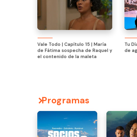
Vale Todo | Capítulo 15 | María
Tu Dí
de Fátima sospecha de Raquel y
de a
Vale Todo | Capítulo 15 | María
Tu Dí
el contenido de la maleta
de Fátima sospecha de Raquel y
de a
el contenido de la maleta
Programas