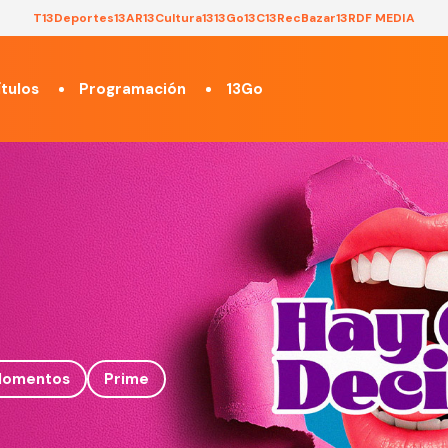
T13
Deportes13
AR13
Cultura13
13Go
13C
13Rec
Bazar13
RDF MEDIA
tulos
Programación
13Go
omentos
Prime