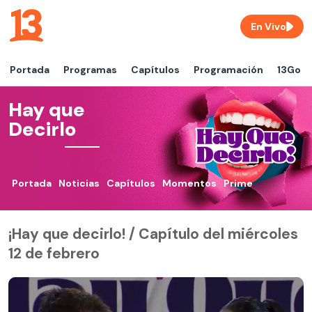
En Vivo
Portada
Programas
Capítulos
Programación
13Go
Hay que
Decirlo
Portada
Noticias
Capítulos
Momentos
Prime
¡Hay que decirlo! / Capítulo del miércoles
12 de febrero