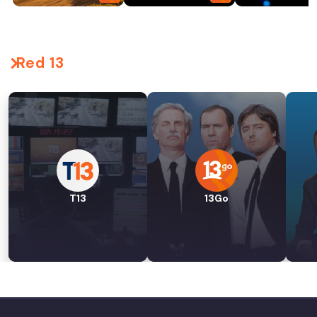
Red 13
T13
13Go