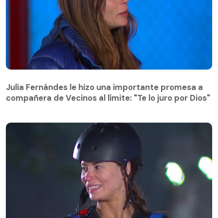
Julia Fernándes le hizo una importante promesa a
compañera de Vecinos al límite: "Te lo juro por Dios"
Julia Fernándes le hizo una importante promesa a
compañera de Vecinos al límite: "Te lo juro por Dios"