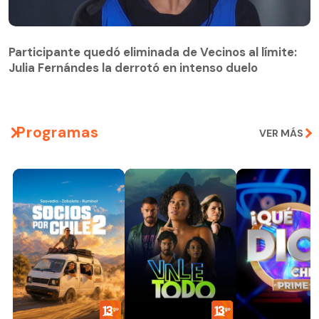
Participante quedó eliminada de Vecinos al límite:
Julia Fernándes la derrotó en intenso duelo
Participante quedó eliminada de Vecinos al límite:
Julia Fernándes la derrotó en intenso duelo
Programas
VER MÁS