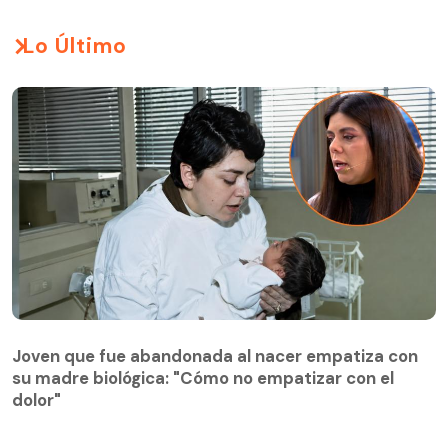
Lo Último
Joven que fue abandonada al nacer empatiza con
su madre biológica: "Cómo no empatizar con el
Joven que fue abandonada al nacer empatiza con
dolor"
su madre biológica: "Cómo no empatizar con el
dolor"