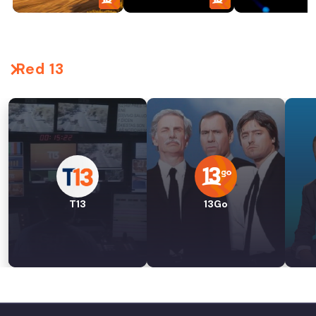
Red 13
T13
13Go