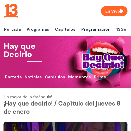
En Vivo
Portada
Programas
Capítulos
Programación
13Go
Hay que
Decirlo
Portada
Noticias
Capítulos
Momentos
Prime
¡Lo mejor de la farándula!
¡Hay que decirlo! / Capítulo del jueves 8
de enero