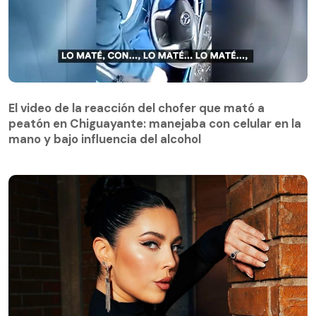
El video de la reacción del chofer que mató a
peatón en Chiguayante: manejaba con celular en la
El video de la reacción del chofer que mató a
mano y bajo influencia del alcohol
peatón en Chiguayante: manejaba con celular en la
mano y bajo influencia del alcohol