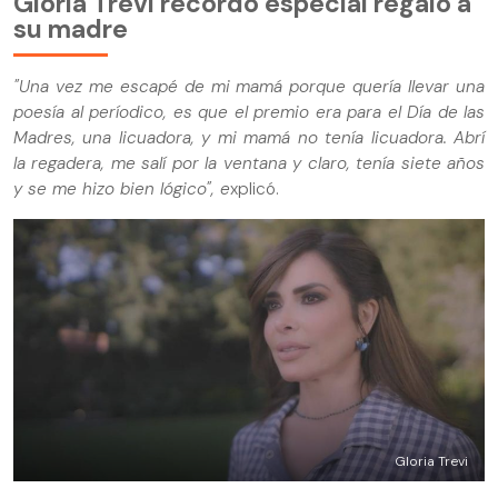
Gloria Trevi recordó especial regalo a
su madre
"Una vez me escapé de mi mamá porque quería llevar una
poesía al períodico, es que el premio era para el Día de las
Madres, una licuadora, y mi mamá no tenía licuadora. Abrí
la regadera, me salí por la ventana y claro, tenía siete años
y se me hizo bien lógico", e
xplicó.
Gloria Trevi