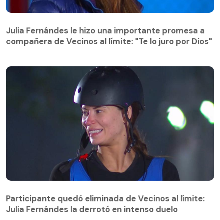
Julia Fernándes le hizo una importante promesa a
compañera de Vecinos al límite: "Te lo juro por Dios"
Julia Fernándes le hizo una importante promesa a
compañera de Vecinos al límite: "Te lo juro por Dios"
Participante quedó eliminada de Vecinos al límite:
Julia Fernándes la derrotó en intenso duelo
Participante quedó eliminada de Vecinos al límite:
Julia Fernándes la derrotó en intenso duelo