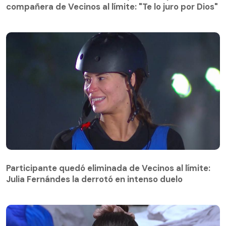
compañera de Vecinos al límite: "Te lo juro por Dios"
Participante quedó eliminada de Vecinos al límite:
Julia Fernándes la derrotó en intenso duelo
Participante quedó eliminada de Vecinos al límite:
Julia Fernándes la derrotó en intenso duelo