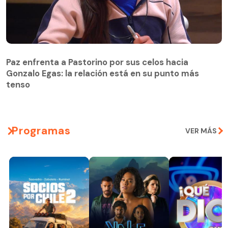
Paz enfrenta a Pastorino por sus celos hacia
Gonzalo Egas: la relación está en su punto más
Paz enfrenta a Pastorino por sus celos hacia
tenso
Gonzalo Egas: la relación está en su punto más
tenso
Programas
VER MÁS