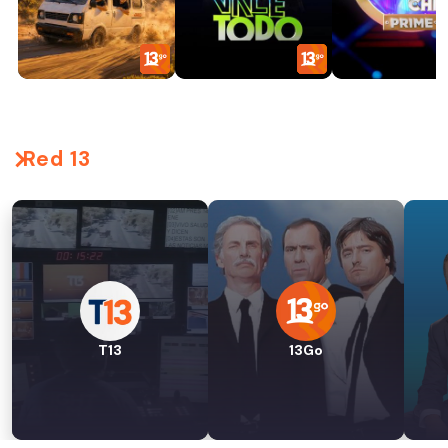
Red 13
T13
13Go