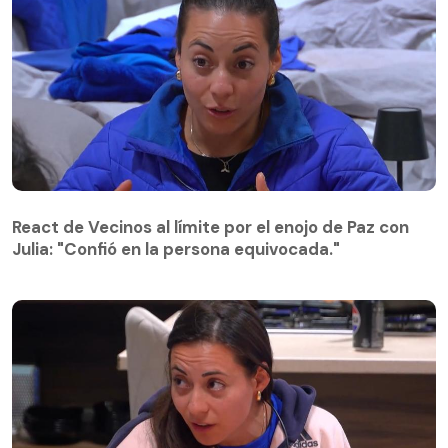
React de Vecinos al límite por el enojo de Paz con
Julia: "Confió en la persona equivocada."
React de Vecinos al límite por el enojo de Paz con
Julia: "Confió en la persona equivocada."