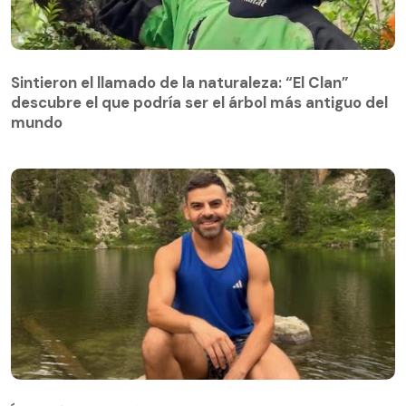
Sintieron el llamado de la naturaleza: “El Clan”
descubre el que podría ser el árbol más antiguo del
Sintieron el llamado de la naturaleza: “El Clan”
mundo
descubre el que podría ser el árbol más antiguo del
mundo