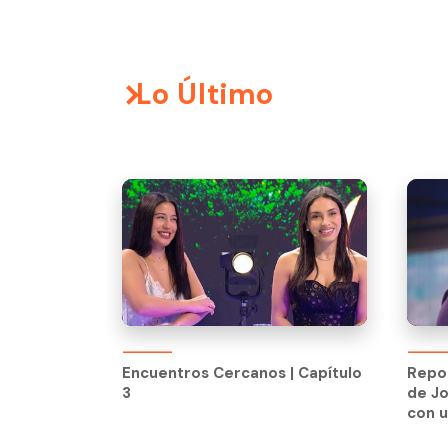
Lo Último
Encuentros Cercanos | Capítulo
3
Encuentros Cercanos | Capítulo
Repor
3
de J
con u