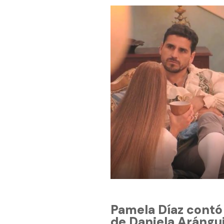
Pamela Díaz contó
de Daniela Arángui