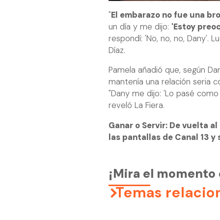
"
El embarazo no fue una b
un día y me dijo:
'Estoy preo
respondí: 'No, no, no, Dany'. 
Díaz.
Pamela añadió que, según Dani
mantenía una relación seria c
"Dany me dijo: 'Lo pasé como el 
reveló La Fiera.
Ganar o Servir: De vuelta al
las pantallas de Canal 13 y
¡Mira el momento e
Temas relacio