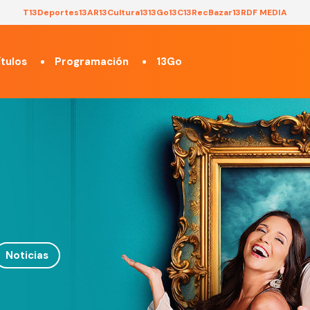
T13
Deportes13
AR13
Cultura13
13Go
13C
13Rec
Bazar13
RDF MEDIA
tulos
Programación
13Go
Noticias