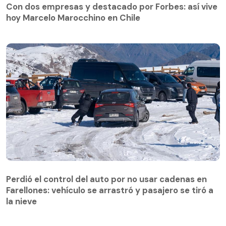
Con dos empresas y destacado por Forbes: así vive
hoy Marcelo Marocchino en Chile
Perdió el control del auto por no usar cadenas en
Farellones: vehículo se arrastró y pasajero se tiró a
Perdió el control del auto por no usar cadenas en
la nieve
Farellones: vehículo se arrastró y pasajero se tiró a
la nieve