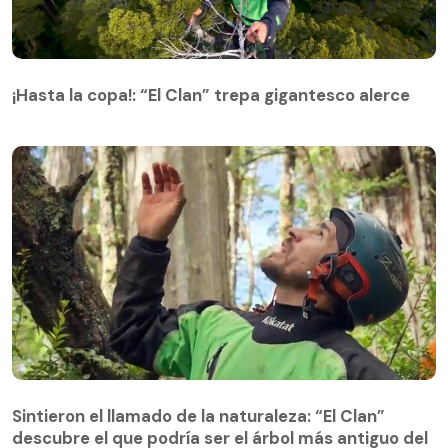
¡Hasta la copa!: “El Clan” trepa gigantesco alerce
¡Hasta la copa!: “El Clan” trepa gigantesco alerce
Sintieron el llamado de la naturaleza: “El Clan”
descubre el que podría ser el árbol más antiguo del
Sintieron el llamado de la naturaleza: “El Clan”
mundo
descubre el que podría ser el árbol más antiguo del