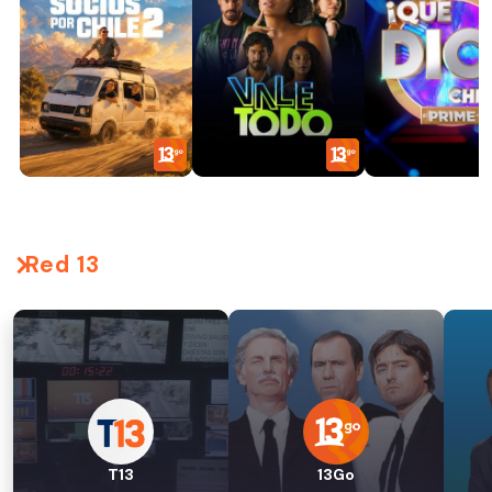
Red 13
T13
13Go