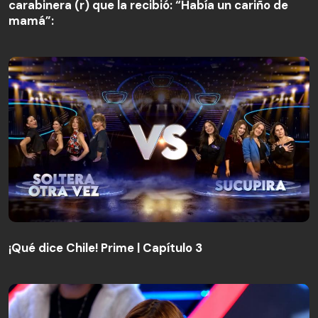
mamá”:
carabinera (r) que la recibió: “Había un cariño de
mamá”:
¡Qué dice Chile! Prime | Capítulo 3
¡Qué dice Chile! Prime | Capítulo 3