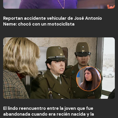
Reportan accidente vehicular de José Antonio
Neme: chocó con un motociclista
El lindo reencuentro entre la joven que fue
abandonada cuando era recién nacida y la
El lindo reencuentro entre la joven que fue
carabinera (r) que la recibió: “Había un cariño de
abandonada cuando era recién nacida y la