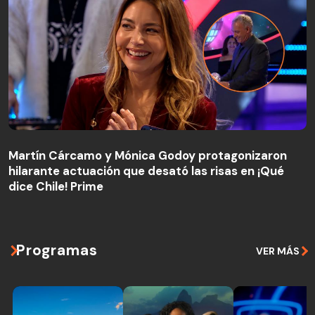
Martín Cárcamo y Mónica Godoy protagonizaron
hilarante actuación que desató las risas en ¡Qué
Martín Cárcamo y Mónica Godoy protagonizaron
dice Chile! Prime
hilarante actuación que desató las risas en ¡Qué
dice Chile! Prime
Programas
VER MÁS