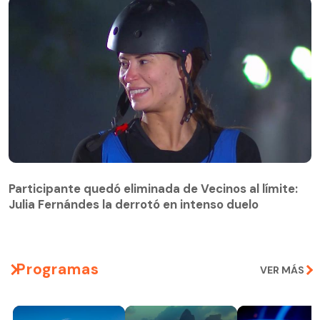
Participante quedó eliminada de Vecinos al límite:
Julia Fernándes la derrotó en intenso duelo
Participante quedó eliminada de Vecinos al límite:
Julia Fernándes la derrotó en intenso duelo
Programas
VER MÁS