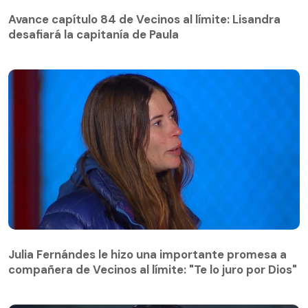
Avance capítulo 84 de Vecinos al límite: Lisandra
desafiará la capitanía de Paula
Avance capítulo 84 de Vecinos al límite: Lisandra
desafiará la capitanía de Paula
Julia Fernándes le hizo una importante promesa a
compañera de Vecinos al límite: "Te lo juro por Dios"
Julia Fernándes le hizo una importante promesa a
compañera de Vecinos al límite: "Te lo juro por Dios"