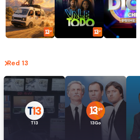
Red 13
T13
13Go