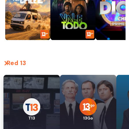
Red 13
T13
13Go