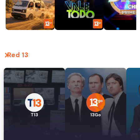
Red 13
T13
13Go