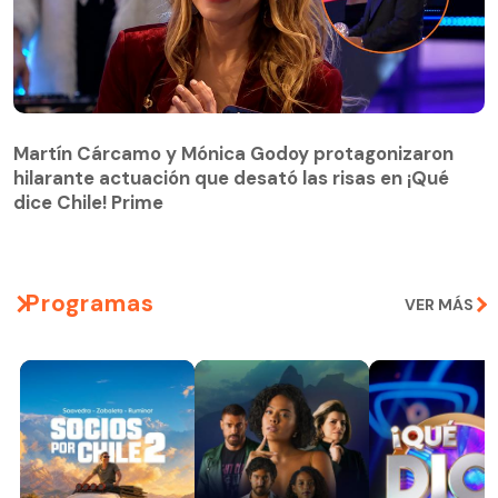
Martín Cárcamo y Mónica Godoy protagonizaron
hilarante actuación que desató las risas en ¡Qué
Martín Cárcamo y Mónica Godoy protagonizaron
dice Chile! Prime
hilarante actuación que desató las risas en ¡Qué
dice Chile! Prime
Programas
VER MÁS