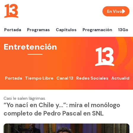
En Vivo
Portada
Programas
Capítulos
Programación
13Go
Entretención
Portada
Tiempo Libre
Canal 13
Redes Sociales
Actualida
Casi le salen lágrimas.
“Yo nací en Chile y…”: mira el monólogo
completo de Pedro Pascal en SNL