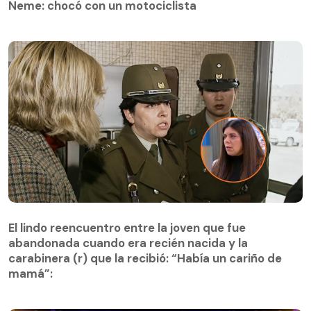
Neme: chocó con un motociclista
El lindo reencuentro entre la joven que fue
abandonada cuando era recién nacida y la
El lindo reencuentro entre la joven que fue
carabinera (r) que la recibió: “Había un cariño de
abandonada cuando era recién nacida y la
mamá”:
carabinera (r) que la recibió: “Había un cariño de
mamá”: