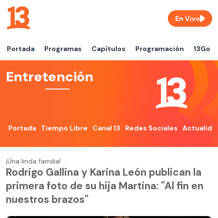
En Vivo
Portada
Programas
Capítulos
Programación
13Go
Entretención
Portada
Tiempo Libre
Canal 13
Redes Sociales
Actualida
¡Una linda familia!
Rodrigo Gallina y Karina León publican la
primera foto de su hija Martina: "Al fin en
nuestros brazos"