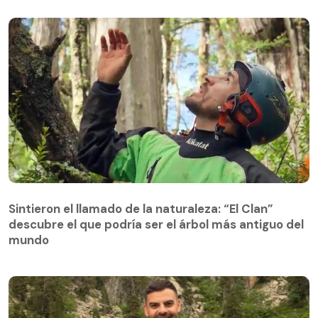
Sintieron el llamado de la naturaleza: “El Clan”
descubre el que podría ser el árbol más antiguo del
Sintieron el llamado de la naturaleza: “El Clan”
mundo
descubre el que podría ser el árbol más antiguo del
mundo