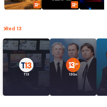
Red 13
T13
13Go