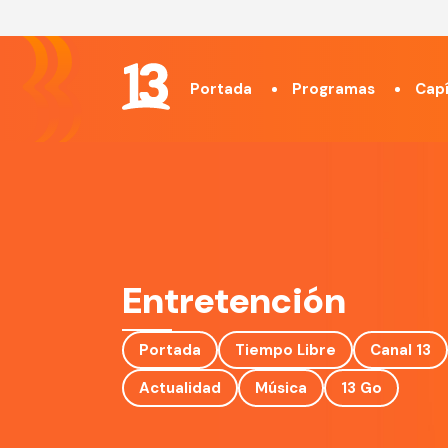
Portada
Programas
Capí
Entretención
Portada
Tiempo Libre
Canal 13
Actualidad
Música
13 Go