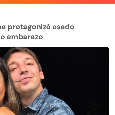
ina protagonizó osado
do embarazo