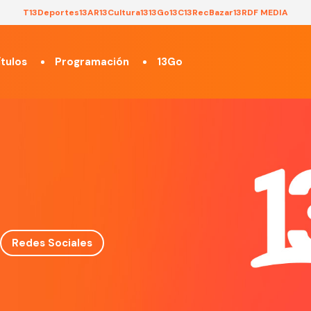
T13
Deportes13
AR13
Cultura13
13Go
13C
13Rec
Bazar13
RDF MEDIA
tulos
Programación
13Go
Redes Sociales