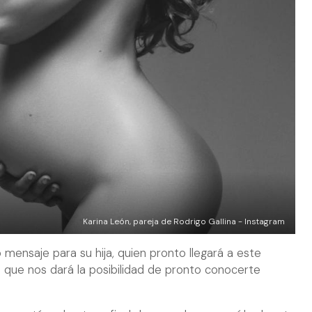
Karina León, pareja de Rodrigo Gallina - Instagram
no mensaje para su hija, quien pronto llegará a este
que nos dará la posibilidad de pronto conocerte