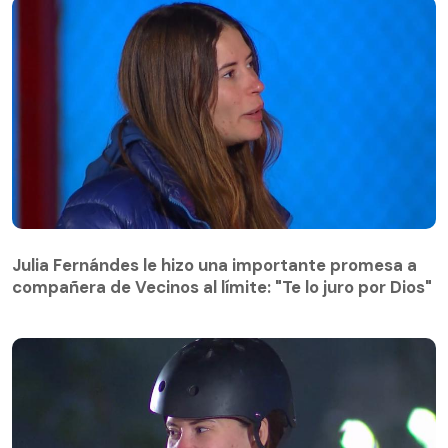
Julia Fernándes le hizo una importante promesa a
compañera de Vecinos al límite: "Te lo juro por Dios"
Julia Fernándes le hizo una importante promesa a
compañera de Vecinos al límite: "Te lo juro por Dios"