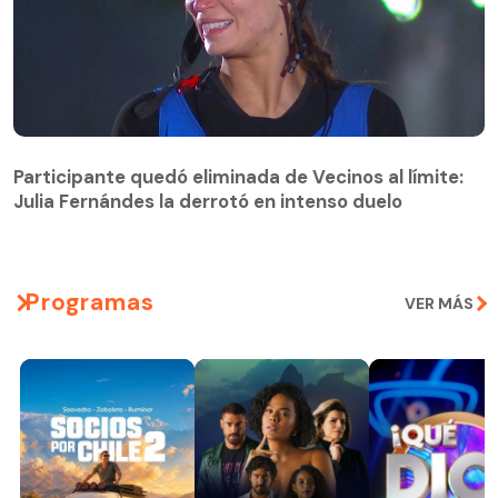
Participante quedó eliminada de Vecinos al límite:
Julia Fernándes la derrotó en intenso duelo
Participante quedó eliminada de Vecinos al límite:
Julia Fernándes la derrotó en intenso duelo
Programas
VER MÁS