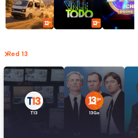
Red 13
T13
13Go