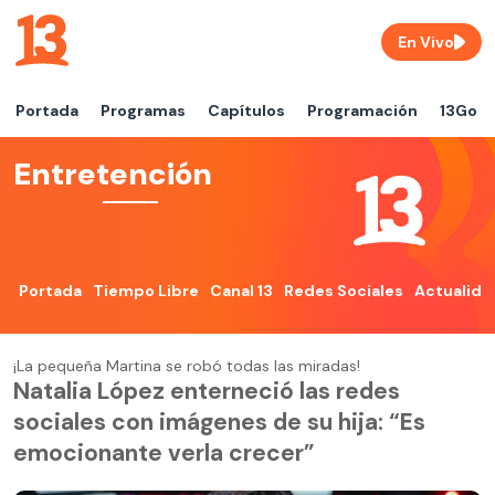
En Vivo
Portada
Programas
Capítulos
Programación
13Go
Entretención
Portada
Tiempo Libre
Canal 13
Redes Sociales
Actualida
¡La pequeña Martina se robó todas las miradas!
Natalia López enterneció las redes
sociales con imágenes de su hija: “Es
emocionante verla crecer”