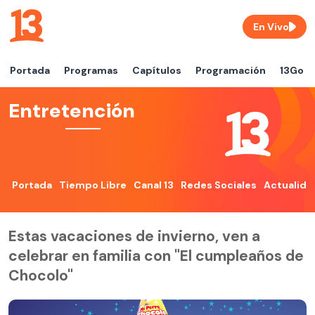
En Vivo
Portada
Programas
Capítulos
Programación
13Go
Entretención
Portada
Tiempo Libre
Canal 13
Redes Sociales
Actualida
Estas vacaciones de invierno, ven a
celebrar en familia con "El cumpleaños de
Chocolo"