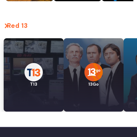
Red 13
T13
13Go