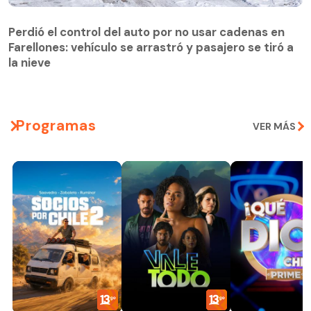
Perdió el control del auto por no usar cadenas en
Farellones: vehículo se arrastró y pasajero se tiró a
Perdió el control del auto por no usar cadenas en
la nieve
Farellones: vehículo se arrastró y pasajero se tiró a
la nieve
Programas
VER MÁS