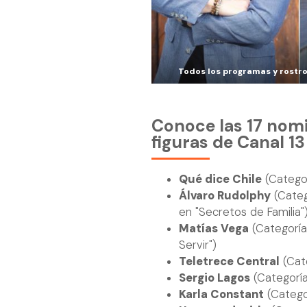
Todos los programas y rostro
Conoce las 17 nom
figuras de Canal 13
Qué dice Chile
(Categor
Álvaro Rudolphy
(Categ
en "Secretos de Familia"
Matías Vega
(Categoría 
Servir")
Teletrece Central
(Cate
Sergio Lagos
(Categoría
Karla Constant
(Catego