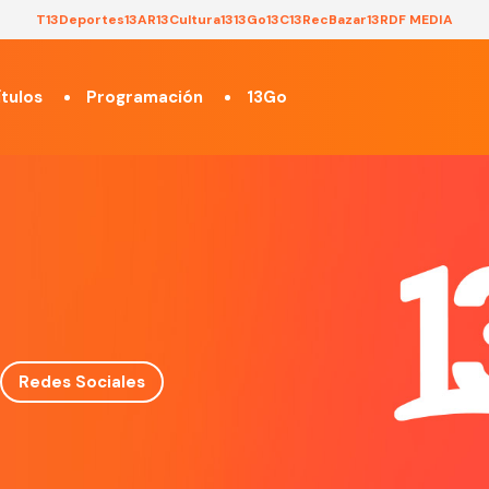
T13
Deportes13
AR13
Cultura13
13Go
13C
13Rec
Bazar13
RDF MEDIA
tulos
Programación
13Go
Redes Sociales