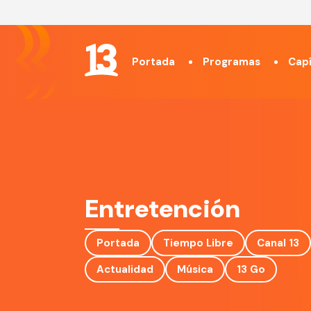
Portada
Programas
Capí
Entretención
Portada
Tiempo Libre
Canal 13
Actualidad
Música
13 Go