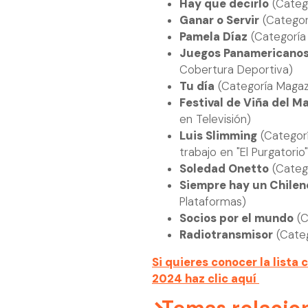
Hay que decirlo
(Categ
Ganar o Servir
(Categor
Pamela Díaz
(Categoría 
Juegos Panamericanos
Cobertura Deportiva)
Tu día
(Categoría Magazi
Festival de Viña del M
en Televisión)
Luis Slimming
(Categorí
trabajo en "El Purgatorio"
Soledad Onetto
(Catego
Siempre hay un Chilen
Plataformas)
Socios por el mundo
(C
Radiotransmisor
(Categ
Si quieres conocer la lista
2024 haz clic aquí