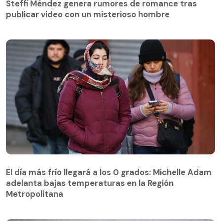
publicar video con un misterioso hombre
Steffi Méndez genera rumores de romance tras
publicar video con un misterioso hombre
El día más frío llegará a los 0 grados: Michelle Adam
adelanta bajas temperaturas en la Región
El día más frío llegará a los 0 grados: Michelle Adam
Metropolitana
adelanta bajas temperaturas en la Región
Metropolitana