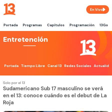
En Vivo
Portada
Programas
Capítulos
Programación
13Go
Entretención
Portada
Tiempo Libre
Canal 13
Redes Sociales
Actualida
Solo por el 13
Sudamericano Sub 17 masculino se verá
en el 13: conoce cuándo es el debut de La
Roja