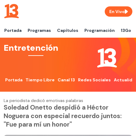
En Vivo
Portada
Programas
Capítulos
Programación
13Go
Entretención
Portada
Tiempo Libre
Canal 13
Redes Sociales
Actualida
La periodista dedicó emotivas palabras
Soledad Onetto despidió a Héctor
Noguera con especial recuerdo juntos:
"Fue para mí un honor"