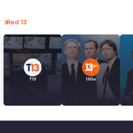
Red 13
T13
13Go