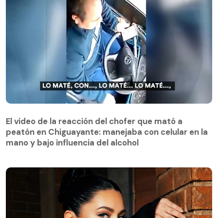
El video de la reacción del chofer que mató a
peatón en Chiguayante: manejaba con celular en la
El video de la reacción del chofer que mató a
mano y bajo influencia del alcohol
peatón en Chiguayante: manejaba con celular en la
mano y bajo influencia del alcohol