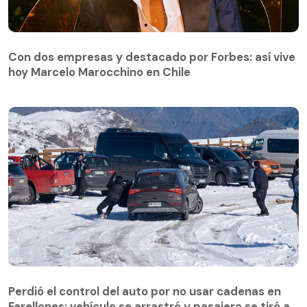
Con dos empresas y destacado por Forbes: así vive
hoy Marcelo Marocchino en Chile
Perdió el control del auto por no usar cadenas en
Farellones: vehículo se arrastró y pasajero se tiró a
Perdió el control del auto por no usar cadenas en
la nieve
Farellones: vehículo se arrastró y pasajero se tiró a