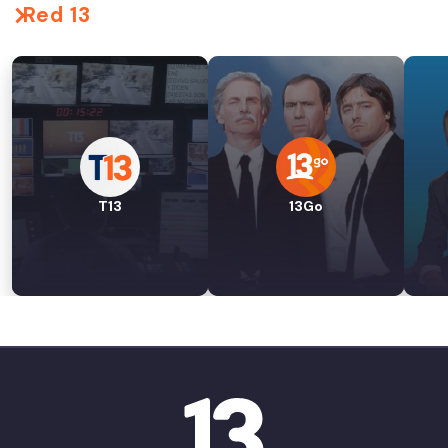
Red 13
T13
13Go