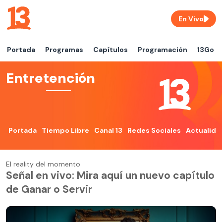
En Vivo
Portada
Programas
Capítulos
Programación
13Go
Entretención
Portada
Tiempo Libre
Canal 13
Redes Sociales
Actualida
El reality del momento
Señal en vivo: Mira aquí un nuevo capítulo
de Ganar o Servir