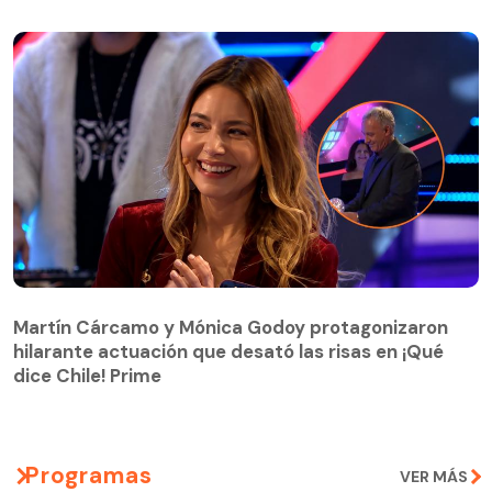
Martín Cárcamo y Mónica Godoy protagonizaron
hilarante actuación que desató las risas en ¡Qué
Martín Cárcamo y Mónica Godoy protagonizaron
dice Chile! Prime
hilarante actuación que desató las risas en ¡Qué
dice Chile! Prime
Programas
VER MÁS