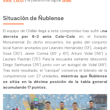
Vivo
,
T13.cl
y la plataforma digital
13Go
.
Situación de Ñublense
El equipo de Chillán llega a este compromiso tras sufrir u
na
derrota por 6-2 ante Colo-Colo
en el Estadio
Monumental. En dicho encuentro, los goles del conjunto
local fueron anotados por Leandro Hernández (13’), Joaquín
Sosa (30’), Javier Correa (45’ y 61’), Arturo Vidal (56’) y
Lautaro Pastrán (75’). Para la escuadra visitante descontó
Diego Sanhueza (35’) junto con un autogol de Vidal (49’).
Tras este resultado, el "cacique" conserva el liderato de la
competencia con 27 unidades,
mientras que Ñublense
se sitúa en la décima posición de la tabla general
acumulando 17 puntos.