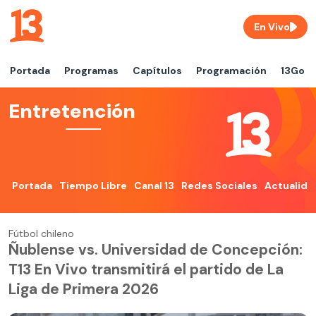
En Vivo
Portada
Programas
Capítulos
Programación
13Go
Entretención
Portada
Tiempo Libre
Canal 13
Redes Sociales
Actualida
Fútbol chileno
Ñublense vs. Universidad de Concepción:
T13 En Vivo transmitirá el partido de La
Liga de Primera 2026