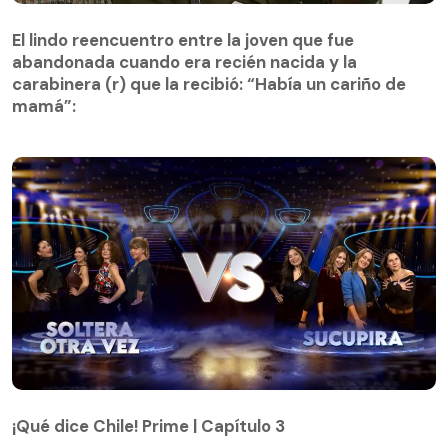
El lindo reencuentro entre la joven que fue
abandonada cuando era recién nacida y la
El lindo reencuentro entre la joven que fue
carabinera (r) que la recibió: “Había un cariño de
abandonada cuando era recién nacida y la
mamá”:
carabinera (r) que la recibió: “Había un cariño de
mamá”:
¡Qué dice Chile! Prime | Capítulo 3
¡Qué dice Chile! Prime | Capítulo 3