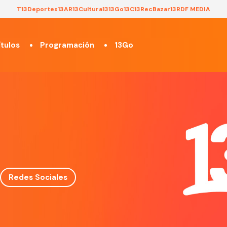
T13
Deportes13
AR13
Cultura13
13Go
13C
13Rec
Bazar13
RDF MEDIA
tulos
Programación
13Go
Redes Sociales