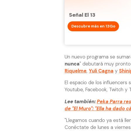
Señal El 13
Descubre más en 13Go
Un nuevo programa se sumará a
nunca
" debutará muy pronto.
Riquelme
,
Yuli Cagna
y
Shin
El espacio de los influencers s
Youtube, Facebook, Twitch y T
Lee también:
Peka Parra re
de "El Muro": "Ella ha dado cá
"Llegamos cuando ya está llen
Conéctate de lunes a viernes a