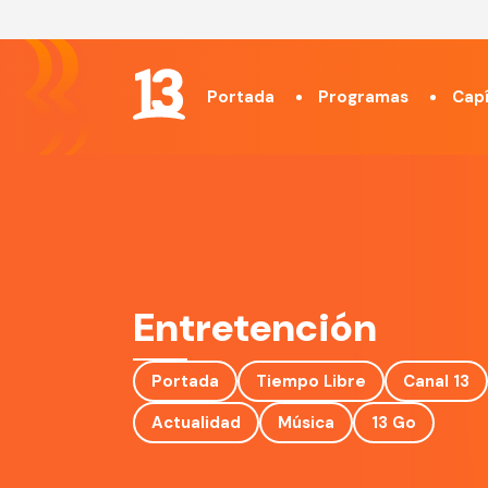
Portada
Programas
Capí
Entretención
Portada
Tiempo Libre
Canal 13
Actualidad
Música
13 Go