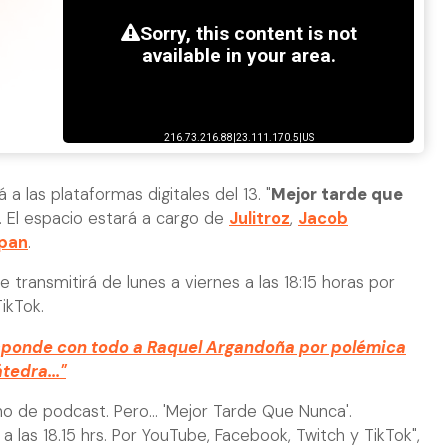
 las plataformas digitales del 13. "
Mejor tarde que
 El espacio estará a cargo de
Julitroz
,
Jacob
ipan
.
e transmitirá de lunes a viernes a las 18:15 horas por
ikTok.
sponde con todo a Raquel Argandoña por polémica
tedra..."
o de podcast. Pero... 'Mejor Tarde Que Nunca'.
 las 18.15 hrs. Por YouTube, Facebook, Twitch y TikTok",