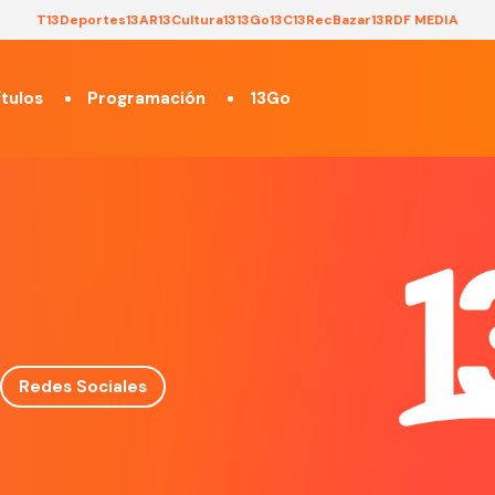
T13
Deportes13
AR13
Cultura13
13Go
13C
13Rec
Bazar13
RDF MEDIA
tulos
Programación
13Go
Redes Sociales