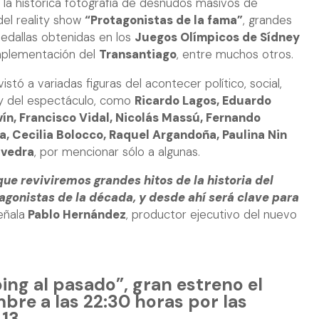
, la histórica fotografía de desnudos masivos de
del reality show
“Protagonistas de la fama”
, grandes
edallas obtenidas en los
Juegos Olímpicos de Sídney
implementación del
Transantiago
, entre muchos otros.
istó a variadas figuras del acontecer político, social,
o y del espectáculo, como
Ricardo Lagos, Eduardo
vín, Francisco Vidal, Nicolás Massú, Fernando
a, Cecilia Bolocco, Raquel Argandoña, Paulina Nin
avedra
, por mencionar sólo a algunas.
que reviviremos grandes hitos de la historia del
gonistas de la década, y desde ahí será clave para
eñala
Pablo Hernández
, productor ejecutivo del nuevo
ing al pasado”, gran estreno el
mbre a las 22:30 horas por las
13.