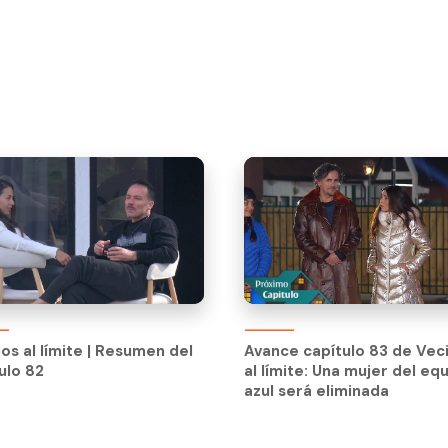
os al límite | Resumen del
Avance capítulo 83 de Vec
ulo 82
al límite: Una mujer del eq
os al límite | Resumen del
Avance capítulo 83 de Vec
azul será eliminada
ulo 82
al límite: Una mujer del eq
azul será eliminada