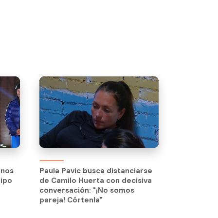
inos
Paula Pavic busca distanciarse
uipo
de Camilo Huerta con decisiva
inos
Paula Pavic busca distanciarse
conversación: "¡No somos
uipo
de Camilo Huerta con decisiva
pareja! Córtenla"
conversación: "¡No somos
pareja! Córtenla"