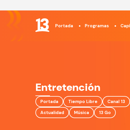
Portada
Programas
Capí
Entretención
Portada
Tiempo Libre
Canal 13
Actualidad
Música
13 Go