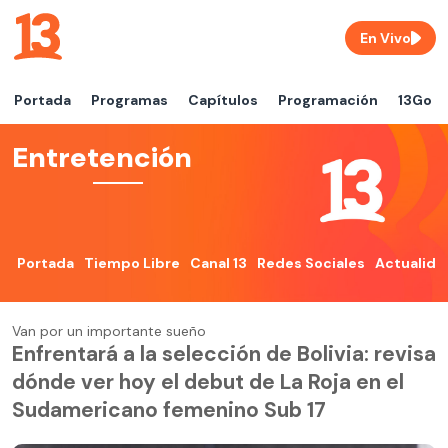
En Vivo
Portada
Programas
Capítulos
Programación
13Go
Entretención
Portada
Tiempo Libre
Canal 13
Redes Sociales
Actualida
Van por un importante sueño
Enfrentará a la selección de Bolivia: revisa
dónde ver hoy el debut de La Roja en el
Sudamericano femenino Sub 17