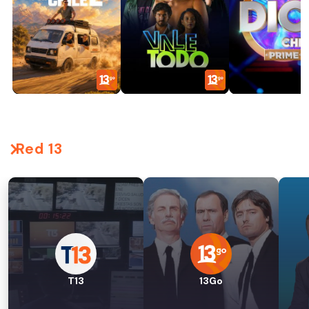
Red 13
T13
13Go