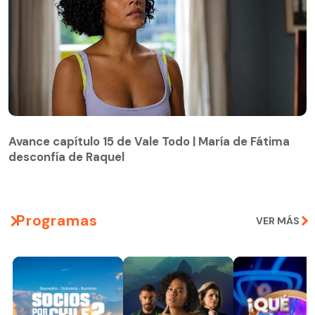
Avance capítulo 15 de Vale Todo | María de Fátima
desconfía de Raquel
Avance capítulo 15 de Vale Todo | María de Fátima
desconfía de Raquel
Programas
VER MÁS