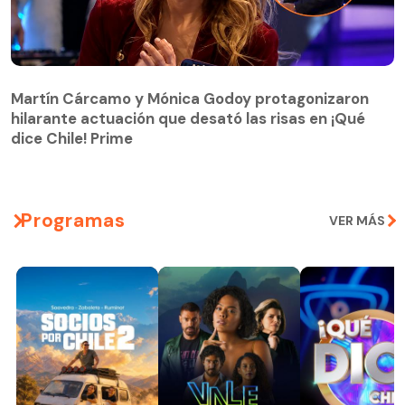
Martín Cárcamo y Mónica Godoy protagonizaron
hilarante actuación que desató las risas en ¡Qué
Martín Cárcamo y Mónica Godoy protagonizaron
dice Chile! Prime
hilarante actuación que desató las risas en ¡Qué
dice Chile! Prime
Programas
VER MÁS