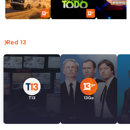
Red 13
T13
13Go