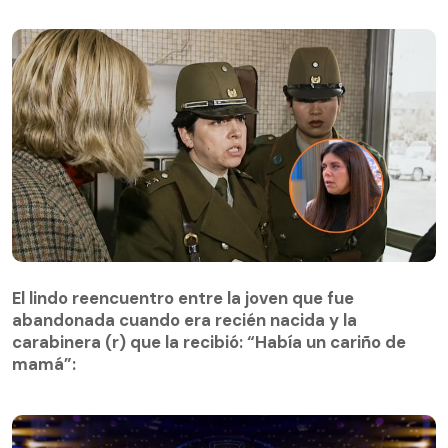
El lindo reencuentro entre la joven que fue
abandonada cuando era recién nacida y la
El lindo reencuentro entre la joven que fue
carabinera (r) que la recibió: “Había un cariño de
abandonada cuando era recién nacida y la
mamá”:
carabinera (r) que la recibió: “Había un cariño de
mamá”: