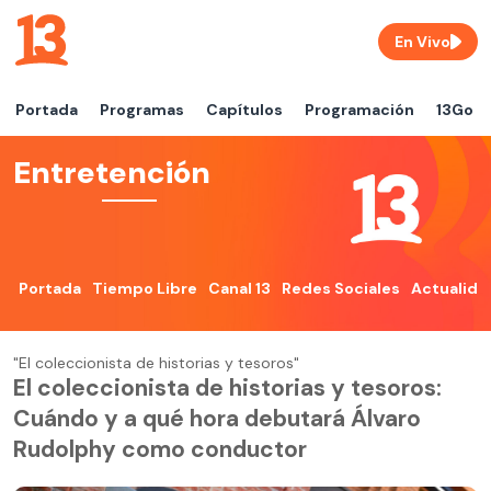
En Vivo
Portada
Programas
Capítulos
Programación
13Go
Entretención
Portada
Tiempo Libre
Canal 13
Redes Sociales
Actualida
"El coleccionista de historias y tesoros"
El coleccionista de historias y tesoros:
Cuándo y a qué hora debutará Álvaro
Rudolphy como conductor