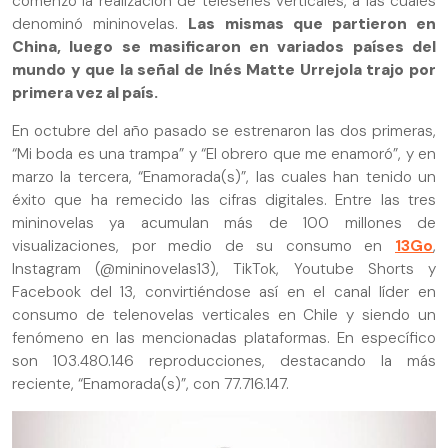
comenzó la realización de teleseries verticales, a las cuales
denominó mininovelas.
Las mismas que partieron en
China, luego se masificaron en variados países del
mundo y que la señal de Inés Matte Urrejola trajo por
primera vez al país.
En octubre del año pasado se estrenaron las dos primeras,
“Mi boda es una trampa” y “El obrero que me enamoró”, y en
marzo la tercera, “Enamorada(s)”, las cuales han tenido un
éxito que ha remecido las cifras digitales. Entre las tres
mininovelas ya acumulan más de 100 millones de
visualizaciones, por medio de su consumo en
13Go
,
Instagram (@mininovelas13), TikTok, Youtube Shorts y
Facebook del 13, convirtiéndose así en el canal líder en
consumo de telenovelas verticales en Chile y siendo un
fenómeno en las mencionadas plataformas. En específico
son 103.480.146 reproducciones, destacando la más
reciente, “Enamorada(s)”, con 77.716.147.