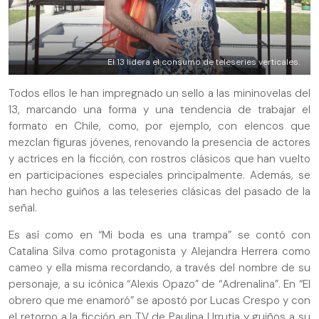
El 13 lidera el consumo de teleseries verticales.
Todos ellos le han impregnado un sello a las mininovelas del
13, marcando una forma y una tendencia de trabajar el
formato en Chile, como, por ejemplo, con elencos que
mezclan figuras jóvenes, renovando la presencia de actores
y actrices en la ficción, con rostros clásicos que han vuelto
en participaciones especiales principalmente. Además, se
han hecho guiños a las teleseries clásicas del pasado de la
señal.
Es así como en “Mi boda es una trampa” se contó con
Catalina Silva como protagonista y Alejandra Herrera como
cameo y ella misma recordando, a través del nombre de su
personaje, a su icónica “Alexis Opazo” de “Adrenalina”. En “El
obrero que me enamoró” se apostó por Lucas Crespo y con
el retorno a la ficción en TV de Paulina Urrutia y guiños a su