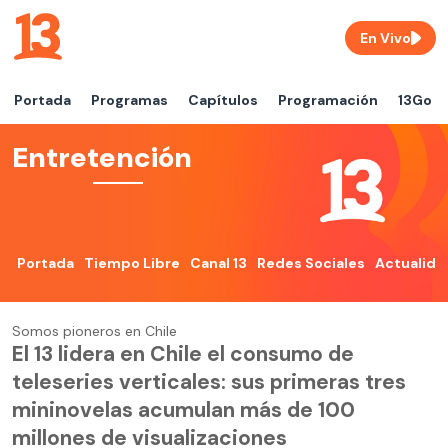
En Vivo
Portada
Programas
Capítulos
Programación
13Go
Entretención
Portada
Tiempo Libre
Canal 13
Redes Sociales
Actualida
Somos pioneros en Chile
El 13 lidera en Chile el consumo de
teleseries verticales: sus primeras tres
mininovelas acumulan más de 100
millones de visualizaciones