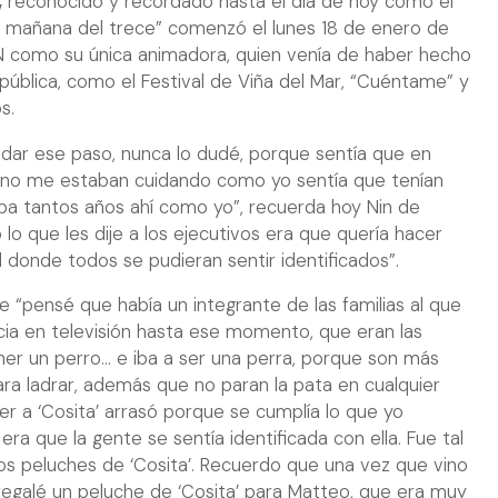
,
reconocido y recordado hasta el día de hoy como el
La mañana del trece” comenzó el lunes 18 de enero de
VN como su única animadora, quien venía de haber hecho
 pública, como el Festival de Viña del Mar, “Cuéntame” y
s.
 dar ese paso, nunca lo dudé, porque sentía que en
no me estaban cuidando como yo sentía que tenían
aba tantos años ahí como yo”, recuerda hoy Nin de
lo que les dije a los ejecutivos era que quería hacer
al donde todos se pudieran sentir identificados”.
 “pensé que había un integrante de las familias al que
cia en televisión hasta ese momento, que eran las
ner un perro… e iba a ser una perra, porque son más
ra ladrar, además que no paran la pata en cualquier
er a ‘Cosita’ arrasó porque se cumplía lo que yo
ra que la gente se sentía identificada con ella. Fue tal
os peluches de ‘Cosita’. Recuerdo que una vez que vino
e regalé un peluche de ‘Cosita’ para Matteo, que era muy