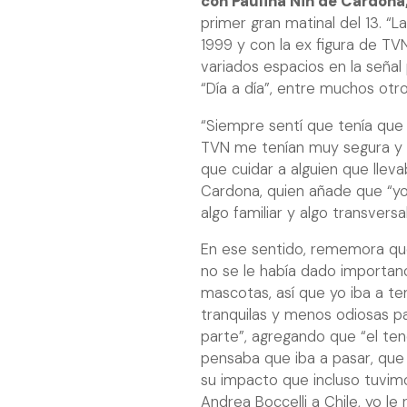
con Paulina Nin de Cardona
primer gran matinal del 13. “
1999 y con la ex figura de T
variados espacios en la señal
“Día a día”, entre muchos otro
“Siempre sentí que tenía que
TVN me tenían muy segura y 
que cuidar a alguien que llev
Cardona, quien añade que “yo 
algo familiar y algo transvers
En ese sentido, rememora que
no se le había dado importan
mascotas, así que yo iba a te
tranquilas y menos odiosas pa
parte”, agregando que “el ten
pensaba que iba a pasar, que e
su impacto que incluso tuvim
Andrea Boccelli a Chile, yo l