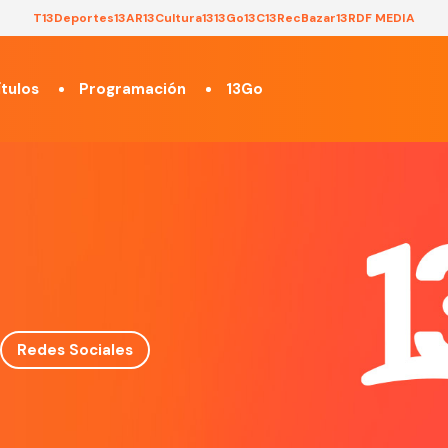
T13
Deportes13
AR13
Cultura13
13Go
13C
13Rec
Bazar13
RDF MEDIA
tulos
Programación
13Go
Redes Sociales