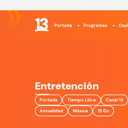
Portada
Programas
Capí
Entretención
Portada
Tiempo Libre
Canal 13
Actualidad
Música
13 Go