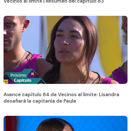
Vecinos al límite | Resumen del capítulo 83
Avance capítulo 84 de Vecinos al límite: Lisandra
desafiará la capitanía de Paula
Avance capítulo 84 de Vecinos al límite: Lisandra
desafiará la capitanía de Paula