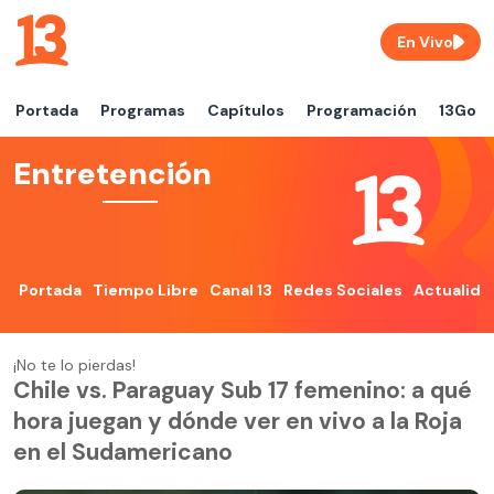
En Vivo
Portada
Programas
Capítulos
Programación
13Go
Entretención
Portada
Tiempo Libre
Canal 13
Redes Sociales
Actualida
¡No te lo pierdas!
Chile vs. Paraguay Sub 17 femenino: a qué
hora juegan y dónde ver en vivo a la Roja
en el Sudamericano