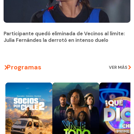
Participante quedó eliminada de Vecinos al límite:
Julia Fernándes la derrotó en intenso duelo
Participante quedó eliminada de Vecinos al límite:
Julia Fernándes la derrotó en intenso duelo
Programas
VER MÁS