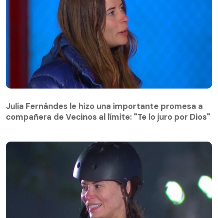
Julia Fernándes le hizo una importante promesa a
compañera de Vecinos al límite: "Te lo juro por Dios"
Julia Fernándes le hizo una importante promesa a
compañera de Vecinos al límite: "Te lo juro por Dios"