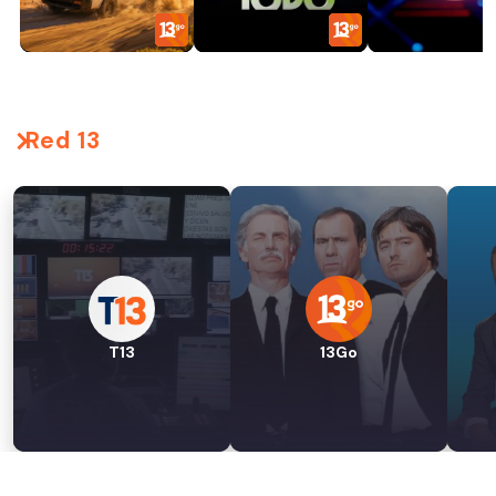
Red 13
T13
13Go