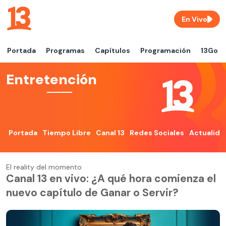
En Vivo
Portada
Programas
Capítulos
Programación
13Go
Entretención
Portada
Tiempo Libre
Canal 13
Redes Sociales
Actualida
El reality del momento
Canal 13 en vivo: ¿A qué hora comienza el
nuevo capítulo de Ganar o Servir?