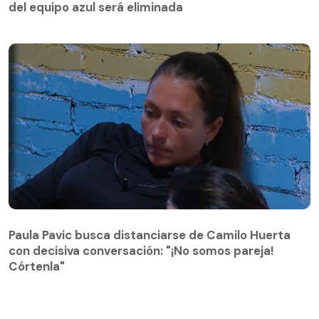
del equipo azul será eliminada
Paula Pavic busca distanciarse de Camilo Huerta
con decisiva conversación: "¡No somos pareja!
Paula Pavic busca distanciarse de Camilo Huerta
Córtenla"
con decisiva conversación: "¡No somos pareja!
Córtenla"