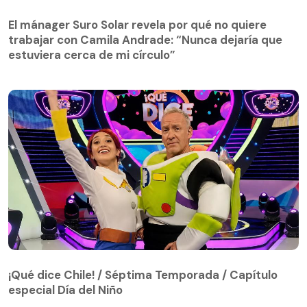
El mánager Suro Solar revela por qué no quiere
trabajar con Camila Andrade: “Nunca dejaría que
estuviera cerca de mi círculo”
¡Qué dice Chile! / Séptima Temporada / Capítulo
especial Día del Niño
¡Qué dice Chile! / Séptima Temporada / Capítulo
especial Día del Niño