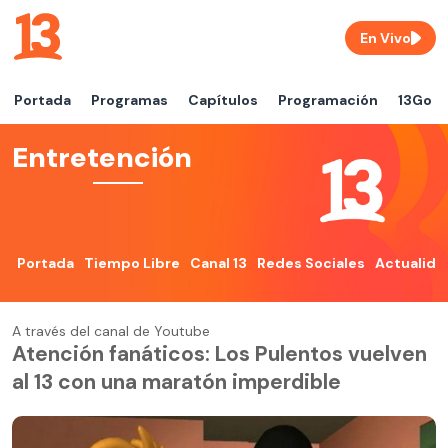
En Vivo
Portada
Programas
Capítulos
Programación
13Go
Entretención
Portada
Tiempo Libre
Canal 13
Redes Sociales
Actualida
A través del canal de Youtube
Atención fanáticos: Los Pulentos vuelven
al 13 con una maratón imperdible