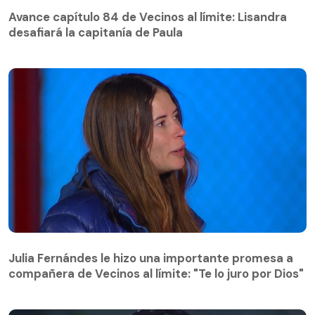
desafiará la capitanía de Paula
Avance capítulo 84 de Vecinos al límite: Lisandra
desafiará la capitanía de Paula
Julia Fernándes le hizo una importante promesa a
compañera de Vecinos al límite: "Te lo juro por Dios"
Julia Fernándes le hizo una importante promesa a
compañera de Vecinos al límite: "Te lo juro por Dios"