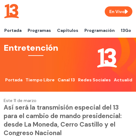
En Vivo
Portada
Programas
Capítulos
Programación
13Go
Entretención
Portada
Tiempo Libre
Canal 13
Redes Sociales
Actualida
Este 11 de marzo
Así será la transmisión especial del 13
para el cambio de mando presidencial:
desde La Moneda, Cerro Castillo y el
Congreso Nacional