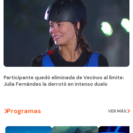
Participante quedó eliminada de Vecinos al límite:
Julia Fernándes la derrotó en intenso duelo
Participante quedó eliminada de Vecinos al límite:
Julia Fernándes la derrotó en intenso duelo
Programas
VER MÁS